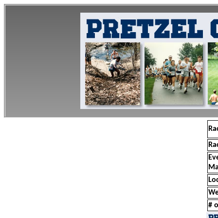
Ra
Ra
Ev
Ma
Lo
We
# o