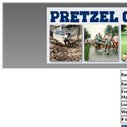
Ra
Ra
Ev
Ma
Lo
We
# o