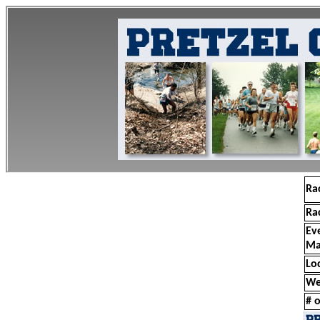
Ra
Ra
Ev
Ma
Lo
We
# o