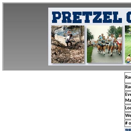
Ra
Ra
Ev
Ma
Lo
We
# o