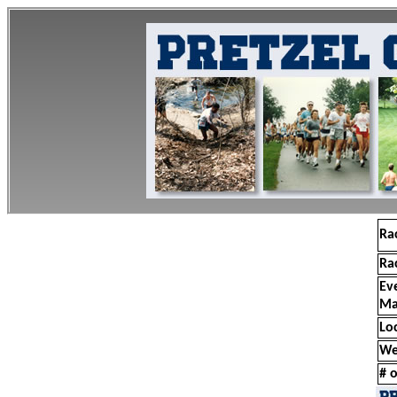
Ra
Ra
Ev
Ma
Lo
We
# o