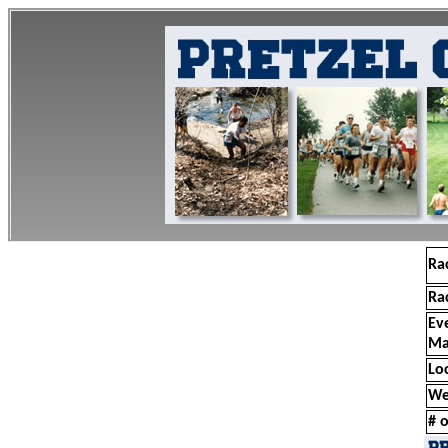
Ra
Ra
Ev
Ma
Lo
We
# o