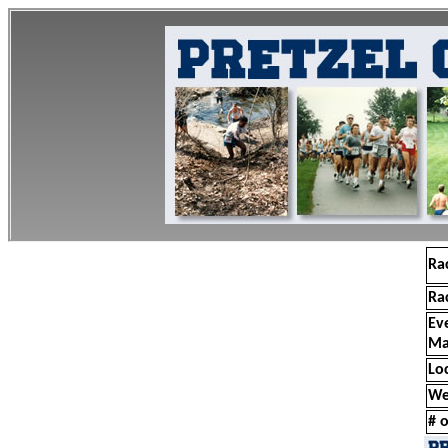
Ra
Ra
Ev
Ma
Lo
We
# o