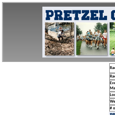
Ra
Ra
Ev
Ma
Lo
We
# o