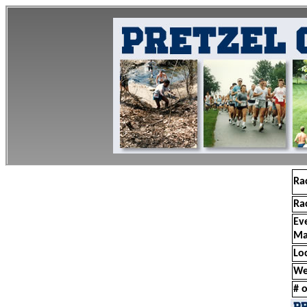
Ra
Ra
Ev
Ma
Lo
We
# o