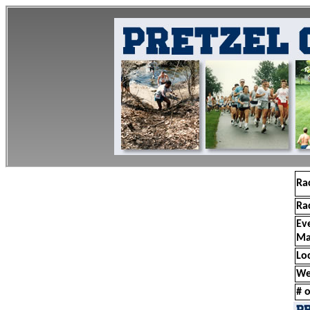
Ra
Ra
Ev
Ma
Lo
We
# o