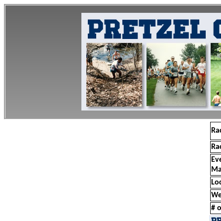
Ra
Ra
Ev
Ma
Lo
We
# o