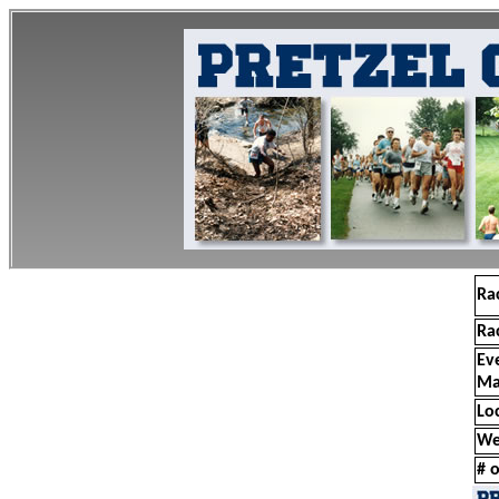
Ra
Ra
Ev
Ma
Lo
We
# o