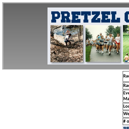
Ra
Ra
Ev
Ma
Lo
We
# o