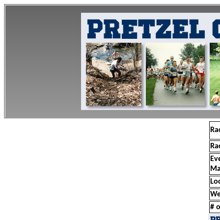
Ra
Ra
Ev
Ma
Lo
We
# o