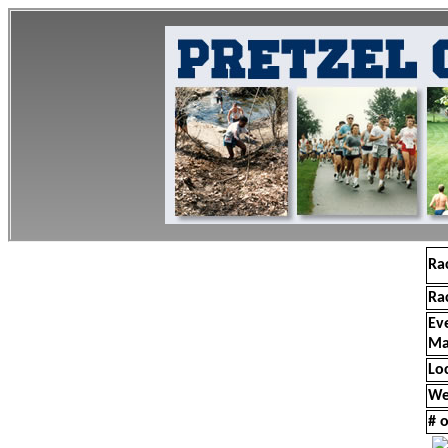
Ra
Ra
Ev
Ma
Lo
We
# o