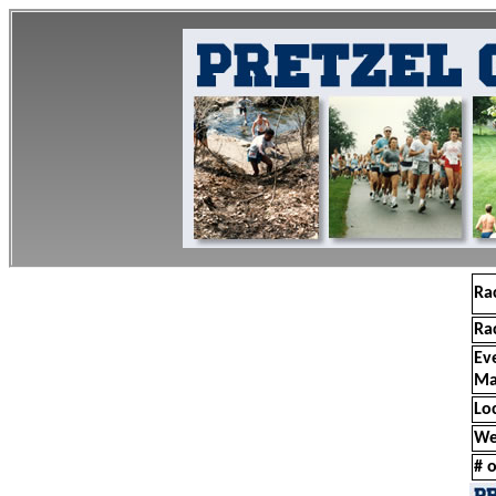
Ra
Ra
Ev
Ma
Lo
We
# o