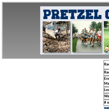
Ra
Ra
Ev
Ma
Lo
We
# o