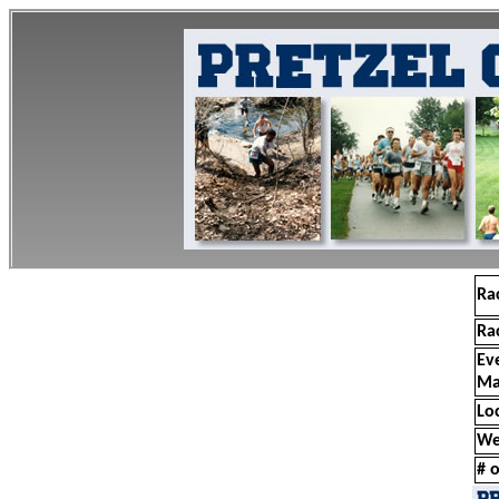
Ra
Ra
Ev
Ma
Lo
We
# o