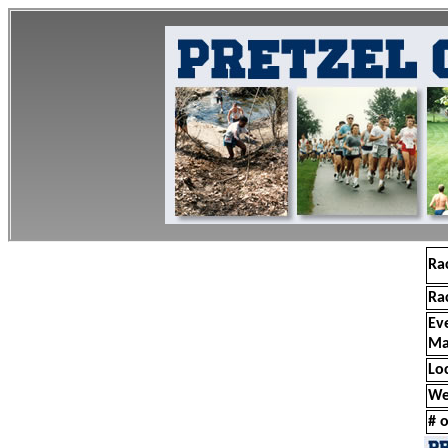
Ra
Ra
Ev
Ma
Lo
We
# o