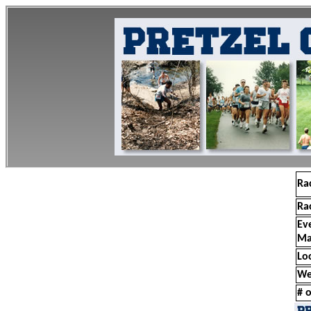
Ra
Ra
Ev
Ma
Lo
We
# o