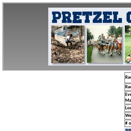
Ra
Ra
Ev
Ma
Lo
We
# o