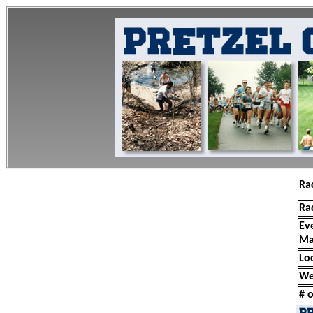
Ra
Ra
Ev
Ma
Lo
We
# o