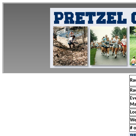
Ra
Ra
Ev
Ma
Lo
We
# o