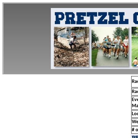
Ra
Ra
Ev
Ma
Lo
We
# o