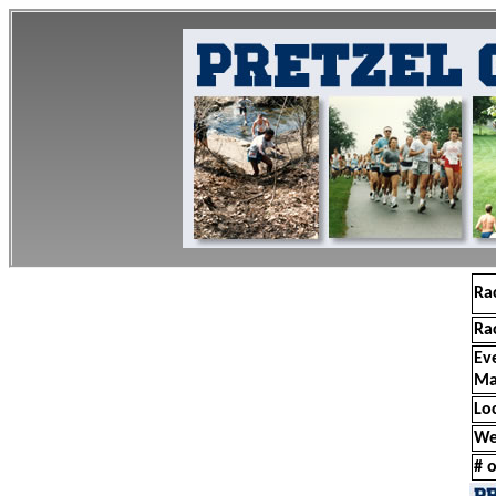
Ra
Ra
Ev
Ma
Lo
We
# o