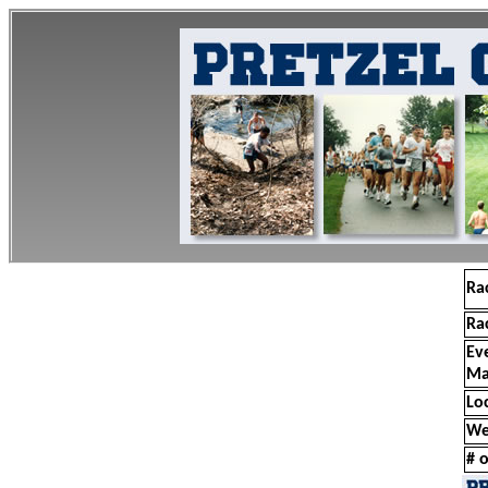
Ra
Ra
Ev
Ma
Lo
We
# o