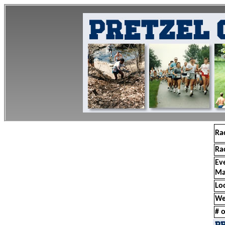
Ra
Ra
Ev
Ma
Lo
We
# o