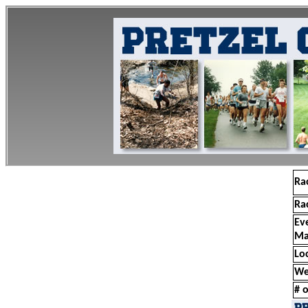
Ra
Ra
Ev
Ma
Lo
We
# o