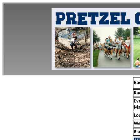
Ra
Ra
Ev
Ma
Lo
We
# o