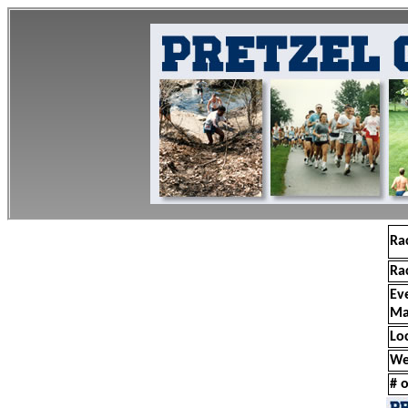
Ra
Ra
Ev
Ma
Lo
We
# o