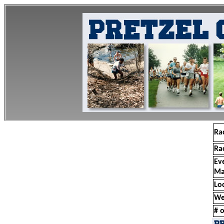
Ra
Ra
Ev
Ma
Lo
We
# o