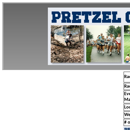
Ra
Ra
Ev
Ma
Lo
We
# o