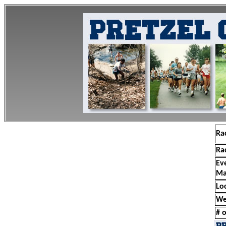
Ra
Ra
Ev
Ma
Lo
We
# o