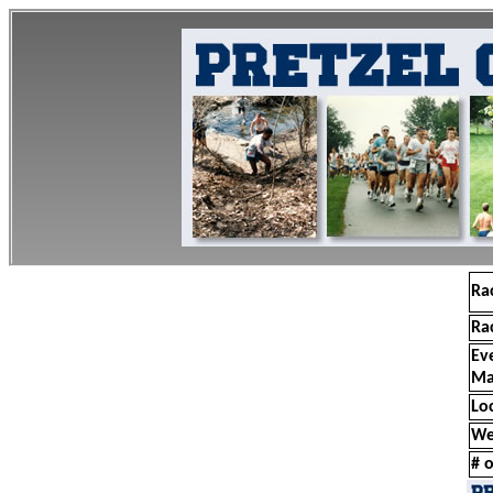
Ra
Ra
Ev
Ma
Lo
We
# o