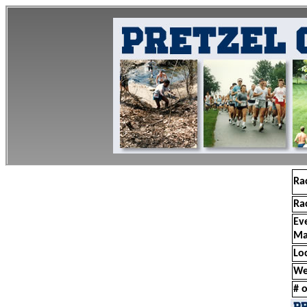
Ra
Ra
Ev
Ma
Lo
We
# o