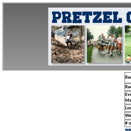
Ra
Ra
Ev
Ma
Lo
We
# o