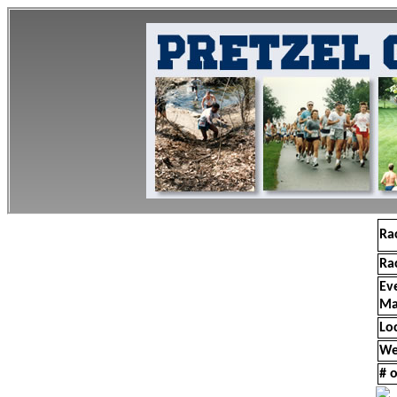
Ra
Ra
Ev
Ma
Lo
We
# o