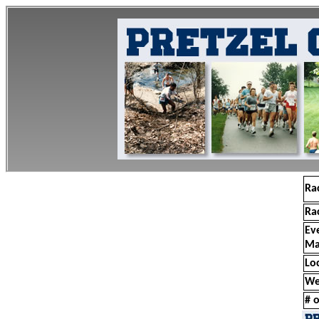
Ra
Ra
Ev
Ma
Lo
We
# o