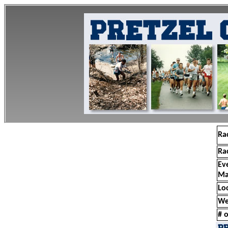
Ra
Ra
Ev
Ma
Lo
We
# o