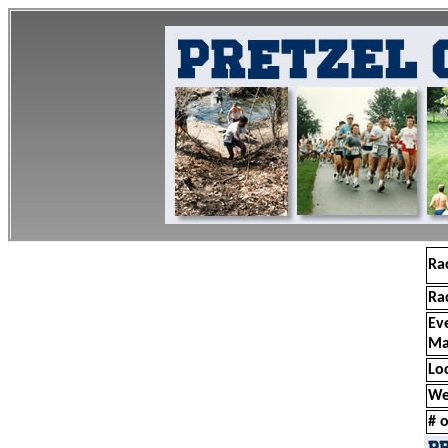
Ra
Ra
Ev
Ma
Lo
We
# o