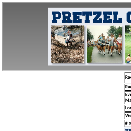
Ra
Ra
Ev
Ma
Lo
We
# o