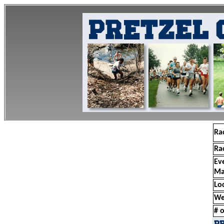
Ra
Ra
Ev
Ma
Lo
We
# o