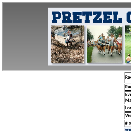
Ra
Ra
Ev
Ma
Lo
We
# o