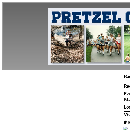
Ra
Ra
Ev
Ma
Lo
We
# o