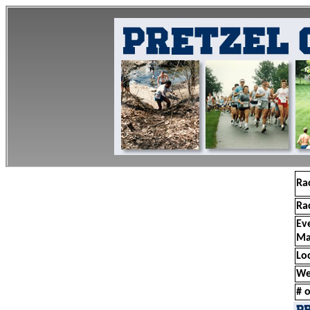
Ra
Ra
Ev
Ma
Lo
We
# o