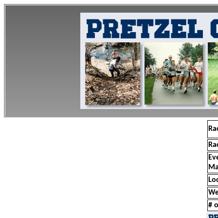
Ra
Ra
Ev
Ma
Lo
We
# o