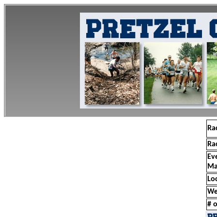
Ra
Ra
Ev
Ma
Lo
We
# o