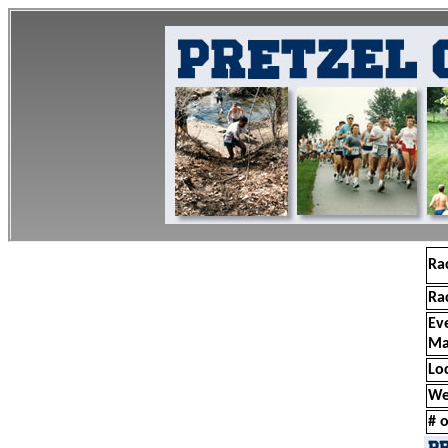
Ra
Ra
Ev
Ma
Lo
We
# o