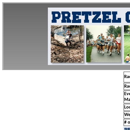
Ra
Ra
Ev
Ma
Lo
We
# o