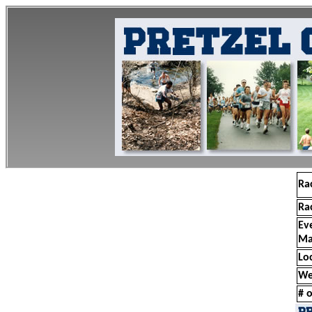
Ra
Ra
Ev
Ma
Lo
We
# o